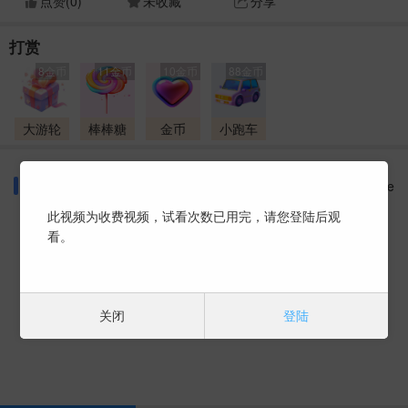
点赞(
0
)
未收藏
分享
打赏
8金币
11金币
10金币
88金币
大游轮
棒棒糖
金币
小跑车
同好话题
More
此视频为收费视频，试看次数已用完，请您登陆后观
看。
暂时没有数据 ~
关闭
登陆