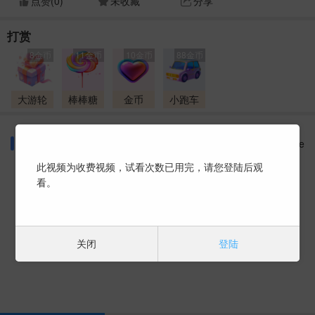
点赞(
0
)
未收藏
分享
打赏
8金币
11金币
10金币
88金币
大游轮
棒棒糖
金币
小跑车
同好话题
More
此视频为收费视频，试看次数已用完，请您登陆后观
看。
暂时没有数据 ~
关闭
登陆