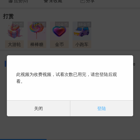
点赞(
0
)
未收藏
分享
打赏
8金币
11金币
10金币
88金币
大游轮
棒棒糖
金币
小跑车
同好话题
More
此视频为收费视频，试看次数已用完，请您登陆后观
看。
暂时没有数据 ~
关闭
登陆