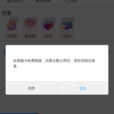
点赞(
0
)
未收藏
分享
打赏
8金币
11金币
10金币
88金币
大游轮
棒棒糖
金币
小跑车
同好话题
More
此视频为收费视频，试看次数已用完，请您登陆后观
看。
暂时没有数据 ~
关闭
登陆